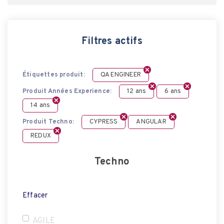
Filtres actifs
Étiquettes produit:
QA ENGINEER
Produit Années Experience:
12 ans
6 ans
14 ans
Produit Techno:
CYPRESS
ANGULAR
REDUX
Techno
Effacer
AGILE