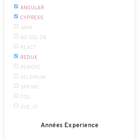
ANGULAR
CYPRESS
JAVA
NO SQL DB
REACT
REDUX
REMOTE
SELENIUM
SPRING
TDD
VUE.JS
Années Experience